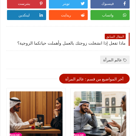
فيسبوك
تويتر
بنترست
واتساب
ريدايت
لينكدين
المقال السابق
ماذا تفعل إذا انشغلت زوجتك بالعمل وأهملت حياتكما الزوجية؟
عالم المرأة
أخر المواضيع من قسم : عالم المرأة