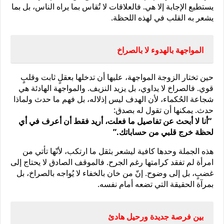
يستطيع الإجابة إلا هي. فالعلاقات لا تُقاس بما يراه الناس، بل بما 
يشعر به القلب في لهذه اللحظة.
المواجهة بالهدوء لا بالصراخ
حين تختار الزوجة المواجهة، عليها أن تدخلها بعقلٍ ثابت وقلبٍ 
قوي. فالصراخ لا يداوي، بل يزيد النزيف. والمواجهة الهادئة هي 
شجاعة الحُكماء، لأن الهدف ليس إذلاله، بل فهم ما حدث ولماذا 
حدث. يمكنها أن تقول له بصدق:
 “أنا لا أبحث عن تفاصيل ما فعلت، أريد فقط أن أعرف في أي 
لحظة خرج قلبي من حساباتك.”
هذه الجملة وحدها كافية ليشعر بثقل ما ارتكب، لأنّها تأتي من 
امرأة لم تفقد كرامتها رغم الجرح. فالموقف الصادق لا يحتاج إلى 
غضبٍ، بل إلى وضوح. إنّ من خان بالخفاء لا يُواجه بالصراخ، بل 
بمرآة الحقيقة التي تضعه أمام نفسه.
بين فرصة جديدة ورحيل هادئ