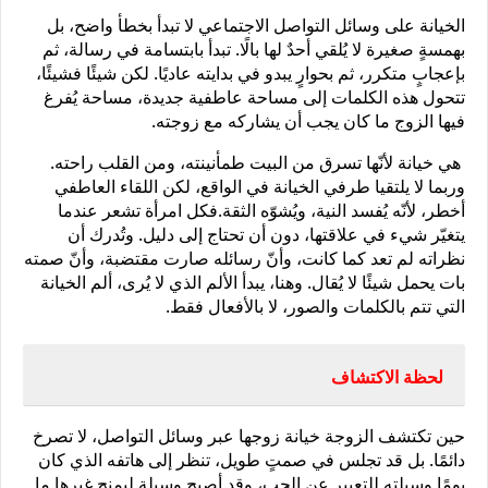
الخيانة على وسائل التواصل الاجتماعي لا تبدأ بخطأ واضح، بل 
بهمسةٍ صغيرة لا يُلقي أحدٌ لها بالًا. تبدأ بابتسامة في رسالة، ثم 
بإعجابٍ متكرر، ثم بحوارٍ يبدو في بدايته عاديًا. لكن شيئًا فشيئًا، 
تتحول هذه الكلمات إلى مساحة عاطفية جديدة، مساحة يُفرغ 
فيها الزوج ما كان يجب أن يشاركه مع زوجته.
 هي خيانة لأنّها تسرق من البيت طمأنينته، ومن القلب راحته. 
وربما لا يلتقيا طرفي الخيانة في الواقع، لكن اللقاء العاطفي 
أخطر، لأنّه يُفسد النية، ويُشوّه الثقة.فكل امرأة تشعر عندما 
يتغيّر شيء في علاقتها، دون أن تحتاج إلى دليل. وتُدرك أن 
نظراته لم تعد كما كانت، وأنّ رسائله صارت مقتضبة، وأنّ صمته 
بات يحمل شيئًا لا يُقال. وهنا، يبدأ الألم الذي لا يُرى، ألم الخيانة 
التي تتم بالكلمات والصور، لا بالأفعال فقط.
لحظة الاكتشاف
حين تكتشف الزوجة خيانة زوجها عبر وسائل التواصل، لا تصرخ 
دائمًا. بل قد تجلس في صمتٍ طويل، تنظر إلى هاتفه الذي كان 
يومًا وسيلته للتعبير عن الحب، وقد أصبح وسيلة ليمنح غيرها ما 