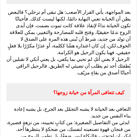
بعد المواجهة، يأتي القرار الأصعب: هل تبقى أم ترحلي؟ فالبعض 
يظن أن الخيانة تعني النهاية دائمًا، لكنها ليست كذلك. فأحيانًا 
تكون الخيانة نداءً لإنقاذ علاقة كانت تموت بصمت. فإن أبدى 
الزوج ندمًا حقيقيًا، وفتح قلبه للمصارحة والتغيير، يمكن للعلاقة 
أن تولد من جديد، شرط أن تُبنى هذه المرة على الصدق لا 
الخوف.لكن، إن كان اعتذاره هشًا ككلمة، أو عذرًا مكرّرًا بلا فعلٍ 
حقيقي، فهنا يكون الرحيل هو الكرامة.
 الرحيل لا يعني أنكِ لم تحبي بما يكفي، بل يعني أنكي لا تقبلين أن 
يُطفئك أحد ثم يطلب أن تضيئي له الطريق. فالرحيل الراقي 
أحيانًا أصدق من بقاءٍ مزيّف.
كيف تتعافى المرأة من خيانة زوجها؟
التعافي بعد الخيانة لا يشبه التجمّل بعد الجرح، بل يشبه إعادة 
بناء النفس من جديد.
 ابدئي من التفاصيل الصغيرة: من كتابٍ تحبينه، من نزهةٍ قصيرة، 
من فنجان قهوة تصنعينه لنفسك، من ضحكةٍ لا ينتظرها أحد. 
ابكي إن احتجتي، فالبكاء ليس ضعفًا، بل تطهير للروح من 