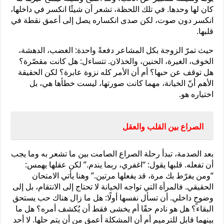
كان لها وحدها. في تلك اللحظة، تشعر أن شيئًا انكسر في داخلها، 
انكسر دون صوت، لكن صدى انكساره يصل إلى أعمق نقطة في 
قلبها.
حيث تمرّ الزوجة بكل المشاعر دفعةً واحدة: الغضب، الدهشة، 
الخوف، الغيرة، الحنين، والخذلان. تتساءل: هل كانت مقصّرة؟ 
هل توقف عن حبها؟ أم أن الأمر كله نزوة عابرة؟ لكن الحقيقة 
الأهم أنّ الخيانة، مهما كانت صورتها، ليست خطأها هي، بل 
اختياره هو.
الصراع بين القلب والعقل
بعد الصدمة، تبدأ رحلة الصراع الصامت بين ما تشعر به وما يجب 
أن تفعله. قلبها يقول: “اغفري، ربما يندم.” لكن عقلها يهمس: 
“ومن يفرّط بك مرة، قد يفعلها مرتين.” وهنا يأتي الامتحان 
الحقيقي. فالمرأة التي تواجه الخيانة لا تحتاج إلى الانتقام، بل إلى 
وضوحٍ داخلي. أن تسأل نفسها أولًا: هل ما زال هناك حب يستحق 
البقاء؟ هل هو نادم حقًا أم يخشى فقط أن يُكشف أمره؟ هل ما 
بينهما قابل للترميم أم أن المشكلة أعمق من أن يتم حلها. لا أحد 