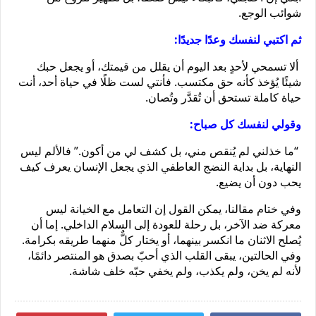
شوائب الوجع. 
ثم اكتبي لنفسك وعدًا جديدًا:
 ألا تسمحي لأحدٍ بعد اليوم أن يقلل من قيمتك، أو يجعل حبك 
شيئًا يُؤخذ كأنه حق مكتسب. فأنتي لست ظلًا في حياة أحد، أنت 
حياة كاملة تستحق أن تُقدَّر وتُصان.
وقولي لنفسك كل صباح:
 “ما خذلني لم يُنقص مني، بل كشف لي من أكون.” فالألم ليس 
النهاية، بل بداية النضج العاطفي الذي يجعل الإنسان يعرف كيف 
يحب دون أن يضيع.
وفي ختام مقالنا، يمكن القول إن التعامل مع الخيانة ليس 
معركة ضد الآخر، بل رحلة للعودة إلى السلام الداخلي. إما أن 
يُصلح الاثنان ما انكسر بينهما، أو يختار كلٌّ منهما طريقه بكرامة. 
وفي الحالتين، يبقى القلب الذي أحبّ بصدق هو المنتصر دائمًا، 
لأنه لم يخن، ولم يكذب، ولم يخفي حبّه خلف شاشة.