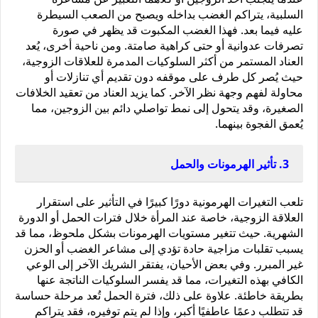
السلبية، يتراكم الغضب بداخله ويصبح من الصعب السيطرة 
عليه فيما بعد. فهذا الغضب المكبوت قد يظهر في صورة 
تصرفات عدوانية أو حتى كراهية صامتة. ومن ناحية أخرى، يُعد 
العناد المستمر من أكثر السلوكيات المدمرة للعلاقات الزوجية، 
حيث يُصر كل طرف على موقفه دون تقديم أي تنازلات أو 
محاولة لفهم وجهة نظر الآخر. كما يزيد العناد من تعقيد الخلافات 
الصغيرة، وقد يتحول إلى نمط تواصلي دائم بين الزوجين، مما 
يُعمق الفجوة بينهما.
3. تأثير الهرمونات والحمل
تلعب التغيرات الهرمونية دورًا كبيرًا في التأثير على استقرار 
العلاقة الزوجية، خاصة عند المرأة خلال فترات الحمل أو الدورة 
الشهرية. حيث تتغير مستويات الهرمونات بشكل ملحوظ، مما قد 
يسبب تقلبات مزاجية حادة تؤدي إلى مشاعر الغضب أو الحزن 
غير المبرر. وفي بعض الأحيان، يفتقر الشريك الآخر إلى الوعي 
الكافي بهذه التغيرات، مما قد يفسر السلوكيات الناتجة عنها 
بطريقة خاطئة. علاوة على ذلك، فترة الحمل تُعد مرحلة حساسة 
قد تتطلب دعمًا عاطفيًا أكبر، وإذا لم يتم توفيره، فقد يتراكم 